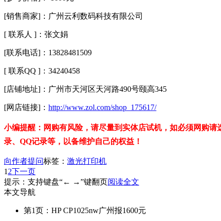
[销售商家]：广州云利数码科技有限公司
[ 联系人 ]：张文娟
[联系电话]：13828481509
[ 联系QQ ]：34240458
[店铺地址]：广州市天河区天河路490号颐高345
[网店链接]：
http://www.zol.com/shop_175617/
小编提醒：网购有风险，请尽量到实体店试机，如必须网购请
录、QQ记录等，以备维护自己的权益！
向作者提问
标签：
激光打印机
1
2
下一页
提示：支持键盘“← →”键翻页
阅读全文
本文导航
第1页：HP CP1025nw广州报1600元