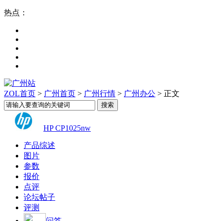
热点：
ZOL首页
>
广州首页
>
广州行情
>
广州办公
> 正文
HP CP1025nw
产品综述
图片
参数
报价
点评
论坛帖子
评测
问答