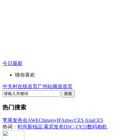
今日最新
猜你喜欢
中关村在线首页
广州站频道首页
热门搜索
苹果发布会
AWE
Chinajoy
IFA
mwc
CES Asia
CES
热词：
时尚新锐品 索尼发布DSC-TX55数码相机